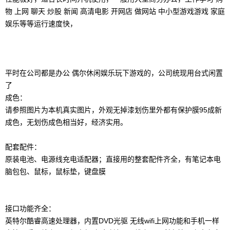
物 上网 聊天 炒股 新闻 高清电影 开网店 做网站 中小型游戏游戏 家庭
娱乐等等运行速度快，
平时在公司都是办公 偶尔休闲娱乐玩下游戏的，公司统现用台式闲置
了
成色：
请参照图片为本机真实图片，外观无掉漆划伤里外都有保护膜95成新
成色，无划伤成色相当好，经济实用。
配套配件：
原装电池、电源线充电适配器；直接用的整套配件齐全，有笔记本电
脑包包、鼠标，鼠标垫，键盘膜
接口功能齐全：
英特尔酷睿高速处理器，内置DVD光驱 无线wifi上网功能和手机一样