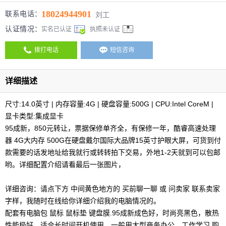
18024944901
联系电话：
刘工
认证情况：
实名已认证
执照未认证
拨打电话
短信咨询
详细描述
尺寸:14.0英寸 | 内存容量:4G | 硬盘容量:500G | CPU:Intel CoreM |
显卡类型:集成显卡
95成新，850元转让，票据保修单齐全，有保修一年，酷睿高速处理
器 4G大内存 500G在硬盘戴尔国际大品牌15英寸护眼大屏，可货到付
款需要的话发地址给我就行或转转拍下交易，外地1-2天就到可以包邮
哟。详细配置介绍请看最后一张图片，
详细咨询：请点下方 中间黄色地方的 买前聊一聊 或 问卖家 联系卖家
字样，我随时在线给你详细介绍我的电脑情况的。
配套有电脑包 鼠标 鼠标垫 键盘膜.95成新成色好，时尚亮黑色，散热
性能极好，适合长时间开机使用，一般用大型商务办公，工作学习 购