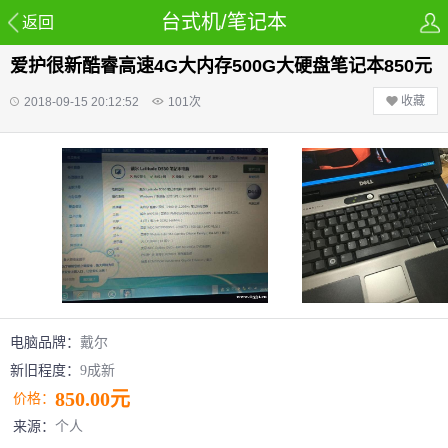
台式机/笔记本
返回
爱护很新酷睿高速4G大内存500G大硬盘笔记本850元
收藏
2018-09-15 20:12:52
101
次
电脑品牌：
戴尔
新旧程度：
9成新
850.00元
价格：
来源：
个人