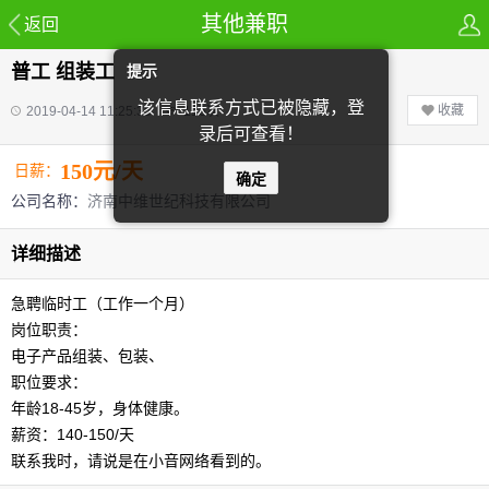
其他兼职
返回
普工 组装工
提示
该信息联系方式已被隐藏，登
收藏
2019-04-14 11:25:35
116
次
录后可查看！
150元/天
日薪：
确定
公司名称：
济南中维世纪科技有限公司
详细描述
急聘临时工（工作一个月）
岗位职责：
电子产品组装、包装、
职位要求：
年龄18-45岁，身体健康。
薪资：140-150/天
联系我时，请说是在小音网络看到的。