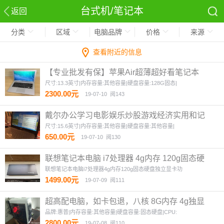
台式机/笔记本
返回
分类
区域
电脑品牌
价格
来源
查看附近的信息
【专业批发有保】苹果Air超薄超好看笔记本
【薄如蝉翼】
2图
尺寸:13.3英寸|内存容量:其他容量|硬盘容量:128G固态|
2300.00元
19-07-10
阅143
戴尔办公学习电影娱乐炒股游戏经济实用和记
本
1图
尺寸:15.6英寸|内存容量:其他容量|硬盘容量:其他容量|
650.00元
19-07-10
阅130
联想笔记本电脑 i7处理器 4g内存 120g固态硬
盘
2图
联想笔记本电脑i7处理器4g内存120g固态硬盘独立显卡功
1499.00元
19-07-09
阅111
超高配电脑，如卡包退，八核 8G内存 4g独显
固态硬盘
2图
品牌:惠普|内存容量:其他容量|硬盘容量:固态硬盘|CPU:
2800.00元
19-07-08
阅110